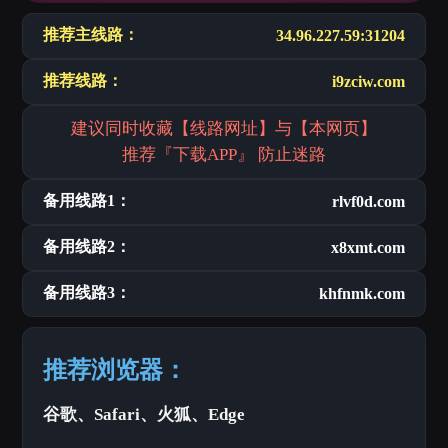
推荐主线路：
34.96.227.59:31204
推荐线路：
i9zciw.com
建议同时收藏【线路网址】与【本网页】
推荐『下载APP』 防止迷路
备用线路1：
rlvf0d.com
备用线路2：
x8xmt.com
备用线路3：
khfnmk.com
推荐浏览器：
谷歌、Safari、火狐、Edge