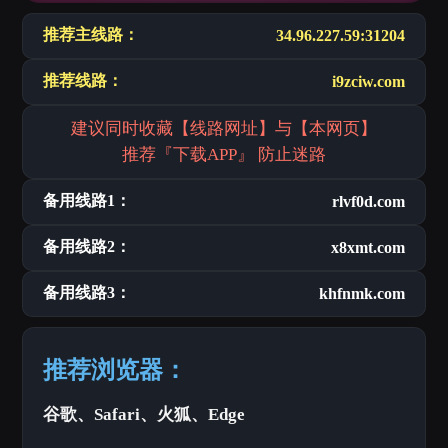
推荐主线路：
34.96.227.59:31204
推荐线路：
i9zciw.com
建议同时收藏【线路网址】与【本网页】
推荐『下载APP』 防止迷路
备用线路1：
rlvf0d.com
备用线路2：
x8xmt.com
备用线路3：
khfnmk.com
推荐浏览器：
谷歌、Safari、火狐、Edge